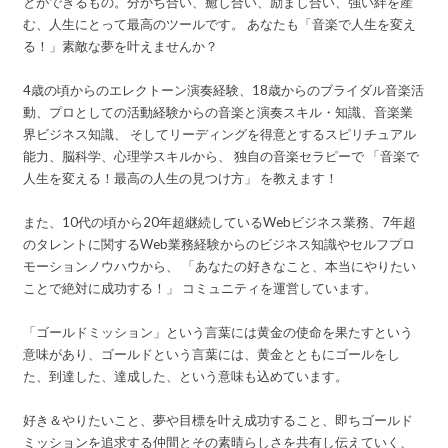
とができるもの。分かち合い、癒し合い、励まし合い、強い絆を産
む、人生にとって最高のツールです。 あなたも「音楽で人生を変え
る！」素敵な夢を叶えませんか？
4歳の頃からのエレクトーン演奏経験、18歳からのブライダル音楽活
動、プロとしての活動経験からの音楽と演奏スキル・知識、音楽業
界ビジネス知識、 そしてリーディングを得意とするスピリチュアル
能力、脳科学、心理学スキルから、 独自の音楽セラピーで 「音楽で
人生を変える！最高の人生の見つけ方」 を教えます！
また、10代の頃から20年超継続しているWebビジネス業務、7年超
のタレントに関するWeb業務経験からのビジネス知識やセルフプロ
モーションノウハウから、 「あなたの好きなこと、本当にやりたい
ことで絶対に成功する！」 コミュニティを運営しています。
「ゴールドミッション」という言葉には黄金の使命を果たすという
意味があり、ゴールドという言葉には、黄金とともにゴールをし
た、到達した、達成した、という意味も込めています。
好き＆やりたいこと、夢や目標を叶え成功すること、即ちゴールド
ミッションを追求する仲間とその素晴らしさを共有し伝えていく、