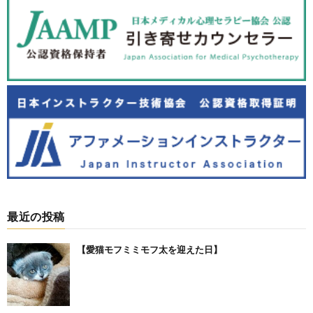
最近の投稿
【愛猫モフミミモフ太を迎えた日】⁡