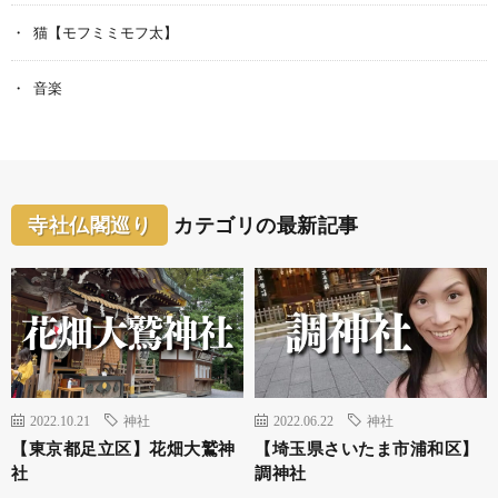
猫【モフミミモフ太】
音楽
寺社仏閣巡り
カテゴリの最新記事
2022.10.21
神社
2022.06.22
神社
【東京都足立区】花畑大鷲神
【埼玉県さいたま市浦和区】
社
調神社