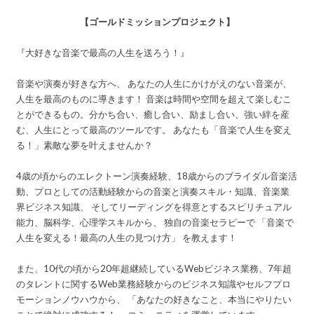
【ゴールドミッションプロジェクト】
『大好きな音楽で最高の人生を送ろう！』
音楽や演奏が好きな方へ、 あなたの人生にかけがえのない音楽が、
人生を最高のものに導きます！ 音楽は時間や空間を超えて楽しむこ
とができるもの。分かち合い、癒し合い、励まし合い、強い絆を産
む、人生にとって最高のツールです。 あなたも「音楽で人生を変え
る！」素敵な夢を叶えませんか？
4歳の頃からのエレクトーン演奏経験、18歳からのブライダル音楽活
動、プロとしての活動経験からの音楽と演奏スキル・知識、音楽業
界ビジネス知識、 そしてリーディングを得意とするスピリチュアル
能力、脳科学、心理学スキルから、 独自の音楽セラピーで 「音楽で
人生を変える！最高の人生の見つけ方」 を教えます！
また、10代の頃から20年超継続しているWebビジネス業務、7年超
のタレントに関するWeb業務経験からのビジネス知識やセルフプロ
モーションノウハウから、 「あなたの好きなこと、本当にやりたい