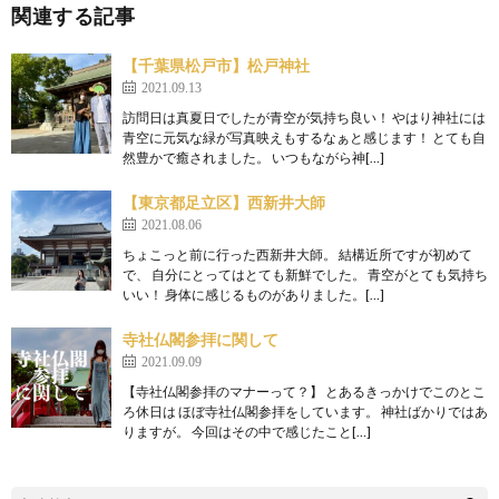
関連する記事
【千葉県松戸市】松戸神社
2021.09.13
訪問日は真夏日でしたが青空が気持ち良い！ やはり神社には
青空に元気な緑が写真映えもするなぁと感じます！ とても自
然豊かで癒されました。 いつもながら神[…]
【東京都足立区】西新井大師
2021.08.06
ちょこっと前に行った西新井大師。 結構近所ですが初めて
で、 自分にとってはとても新鮮でした。 青空がとても気持ち
いい！ 身体に感じるものがありました。[…]
寺社仏閣参拝に関して
2021.09.09
【寺社仏閣参拝のマナーって？】 とあるきっかけでこのとこ
ろ休日は ほぼ寺社仏閣参拝をしています。 神社ばかりではあ
りますが。 今回はその中で感じたこと[…]