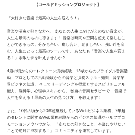
【ゴールドミッションプロジェクト】
『大好きな音楽で最高の人生を送ろう！』
音楽や演奏が好きな方へ、 あなたの人生にかけがえのない音楽が、
人生を最高のものに導きます！ 音楽は時間や空間を超えて楽しむこ
とができるもの。分かち合い、癒し合い、励まし合い、強い絆を産
む、人生にとって最高のツールです。 あなたも「音楽で人生を変え
る！」素敵な夢を叶えませんか？
4歳の頃からのエレクトーン演奏経験、18歳からのブライダル音楽活
動、プロとしての活動経験からの音楽と演奏スキル・知識、音楽業
界ビジネス知識、 そしてリーディングを得意とするスピリチュアル
能力、脳科学、心理学スキルから、 独自の音楽セラピーで 「音楽で
人生を変える！最高の人生の見つけ方」 を教えます！
また、10代の頃から20年超継続しているWebビジネス業務、7年超
のタレントに関するWeb業務経験からのビジネス知識やセルフプロ
モーションノウハウから、 「あなたの好きなこと、本当にやりたい
ことで絶対に成功する！」 コミュニティを運営しています。