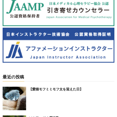
最近の投稿
【愛猫モフミミモフ太を迎えた日】⁡