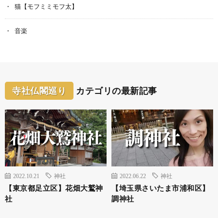
猫【モフミミモフ太】
音楽
寺社仏閣巡り
カテゴリの最新記事
2022.10.21
神社
2022.06.22
神社
【東京都足立区】花畑大鷲神
【埼玉県さいたま市浦和区】
社
調神社