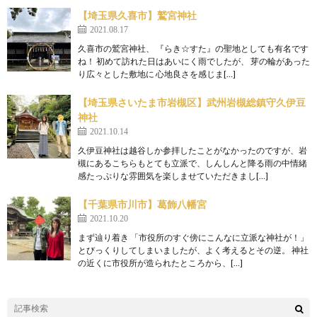
【埼玉県久喜市】鷲宮神社
2021.08.17
久喜市の鷲宮神社、 『らき☆すた』の聖地としても有名です
ね！ 初めて訪れた日はあいにく雨でしたが、 芽の輪があった
り広々とした敷地に 心地良さを感じま[…]
【埼玉県さいたま市岩槻区】武州岩槻総鎮守久伊豆
神社
2021.10.14
久伊豆神社は越谷しか参拝したことがなかったのですが、岩
槻にあるこちらもとても立派で、しんしんと降る雨の中情緒
感たっぷりな雰囲気を楽しませていただきまし[…]
【千葉県市川市】葛飾八幡宮
2021.10.20
まず辿り着き 「市役所のすぐ傍にこんなに立派な神社が！」
とびっくりしてしまいましたが、よく考えるとその逆。 神社
の近くに市役所が造られたところから、[…]