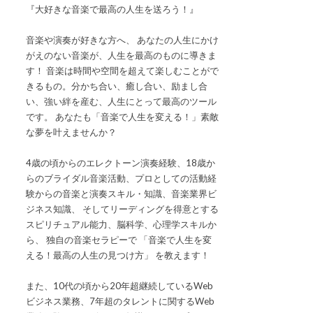
『大好きな音楽で最高の人生を送ろう！』
音楽や演奏が好きな方へ、 あなたの人生にかけ
がえのない音楽が、人生を最高のものに導きま
す！ 音楽は時間や空間を超えて楽しむことがで
きるもの。分かち合い、癒し合い、励まし合
い、強い絆を産む、人生にとって最高のツール
です。 あなたも「音楽で人生を変える！」素敵
な夢を叶えませんか？
4歳の頃からのエレクトーン演奏経験、18歳か
らのブライダル音楽活動、プロとしての活動経
験からの音楽と演奏スキル・知識、音楽業界ビ
ジネス知識、 そしてリーディングを得意とする
スピリチュアル能力、脳科学、心理学スキルか
ら、 独自の音楽セラピーで 「音楽で人生を変
える！最高の人生の見つけ方」 を教えます！
また、10代の頃から20年超継続しているWeb
ビジネス業務、7年超のタレントに関するWeb