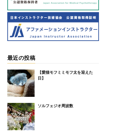
最近の投稿
【愛猫モフミミモフ太を迎えた
日】⁡
ソルフェジオ周波数