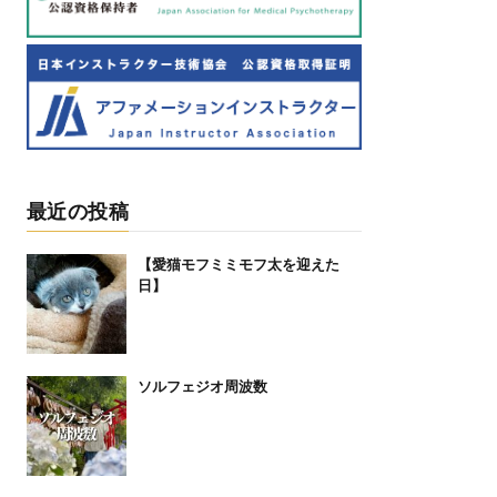
最近の投稿
【愛猫モフミミモフ太を迎えた
日】⁡
ソルフェジオ周波数