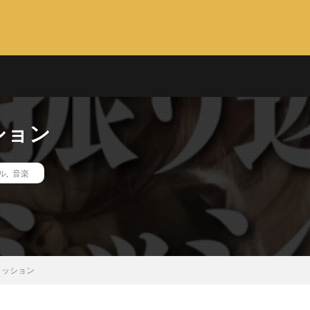
ション
ル
,
音楽
ミッション