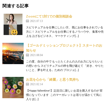
関連する記事
Zoomにて1対1での個別相談会
2021.07.13
スピリチュアルを仕事にしたい方、 既にお仕事をされている
方に！ スピリチュアルをお仕事にするノウハウや、 集客や売
上を上げるビジネス、 マーケティング[…]
【ゴールドミッションプロジェクト】スタートのお
知らせ
2021.08.04
この度、自分の中で もっとたくさんの人のお力になりたいと
の想いから スピリチュアルの枠を飛び越えて 「好き、やりた
いこと、夢を叶える」ための プロジェ[…]
お花を心から「綺麗」と思う気持ち
2021.02.14
【Happy Valentine!】 記念日に新しいお花を購入するのが 習
慣になっています このマーガレットは 彩りが温かくて気に
入りま[…]