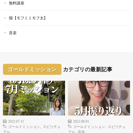
無料講座
猫【モフミミモフ太】
音楽
ゴールドミッション
カテゴリの最新記事
2022.07.11
2022.06.01
ゴールドミッション
,
スピリチュ
ゴールドミッション
,
スピリチュ
アル
アル
,
音楽